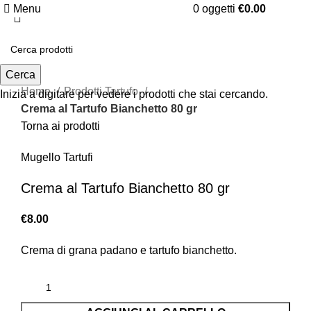
Menu
0
oggetti
€
0.00
Clicca per ingrandire
Cerca
Home
Prodotti Tartufo
Inizia a digitare per vedere i prodotti che stai cercando.
Crema al Tartufo Bianchetto 80 gr
Torna ai prodotti
Mugello Tartufi
Crema al Tartufo Bianchetto 80 gr
€
8.00
Crema di grana padano e tartufo bianchetto.