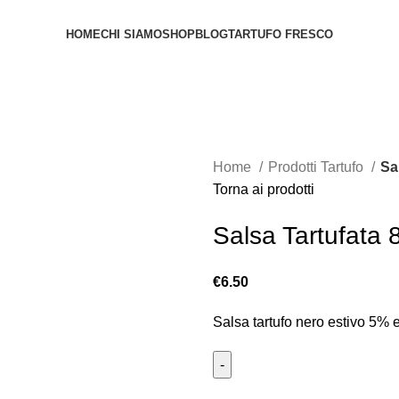
HOME
CHI SIAMO
SHOP
BLOG
TARTUFO FRESCO
Home
Prodotti Tartufo
Sa
Torna ai prodotti
Salsa Tartufata 
€
6.50
Salsa tartufo nero estivo 5%