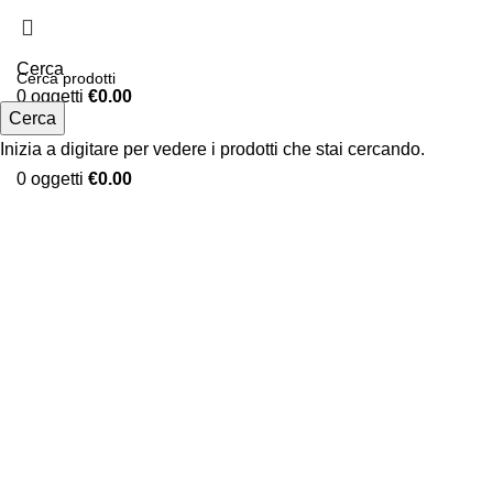
Cerca
0
oggetti
€
0.00
Cerca
Menu
Inizia a digitare per vedere i prodotti che stai cercando.
0
oggetti
€
0.00
Clicca per ingrandire