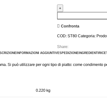
Confronta
COD:
ST80
Categoria:
Prodot
Share:
SCRIZIONE
INFORMAZIONI AGGIUNTIVE
SPEDIZIONE
INGREDIENTI
RICE
mma. Si può utilizzare per ogni tipo di piatto: come condimento pe
0.220 kg