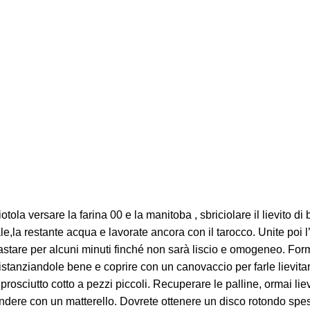
otola versare la farina 00 e la manitoba , sbriciolare il lievito
ale,la restante acqua e lavorate ancora con il tarocco. Unite poi
pastare per alcuni minuti finché non sarà liscio e omogeneo. For
stanziandole bene e coprire con un canovaccio per farle lievita
prosciutto cotto a pezzi piccoli. Recuperare le palline, ormai liev
ndere con un matterello. Dovrete ottenere un disco rotondo spess