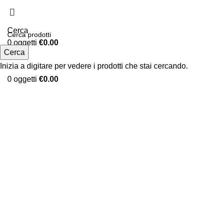
Cerca
0
oggetti
€
0.00
Cerca
Menu
Inizia a digitare per vedere i prodotti che stai cercando.
0
oggetti
€
0.00
Clicca per ingrandire