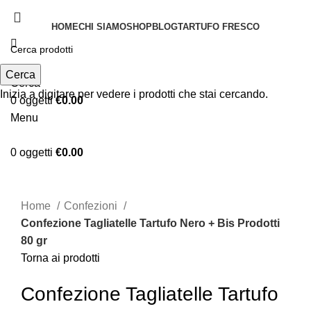
HOME
CHI SIAMO
SHOP
BLOG
TARTUFO FRESCO
Cerca
Cerca
Inizia a digitare per vedere i prodotti che stai cercando.
0
oggetti
€
0.00
Menu
0
oggetti
€
0.00
Clicca per ingrandire
Home
Confezioni
Confezione Tagliatelle Tartufo Nero + Bis Prodotti
80 gr
Torna ai prodotti
Confezione Tagliatelle Tartufo